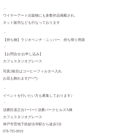
・
ワイヤーアート出版物にも多数作品掲載され、
ネット販売なども行なっております
・
【持ち物】ラジオペンチ・ニッパー、持ち帰り用袋
・
【お問合せ/お申し込み】
カフェスタジオグレース
写真2枚目はコーヒーフィルター入れ
お花も飾れます(*^^*)
・
イベントを行いたい方も募集しております♪
・
須磨区道正台1ー1ー1 須磨パークヒルズA棟
カフェスタジオグレース
神戸市営地下鉄妙法寺駅から徒歩5分
078-795-0919