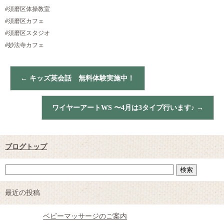
#須磨区体操教室
#須磨区カフェ
#須磨区スタジオ
#妙法寺カフェ
←
キッズ英会話 無料体験実施中！
ワイヤーアートWS 〜4月は3タイプ行います♪
→
ブログトップ
最近の投稿
ベビーマッサージのご案内