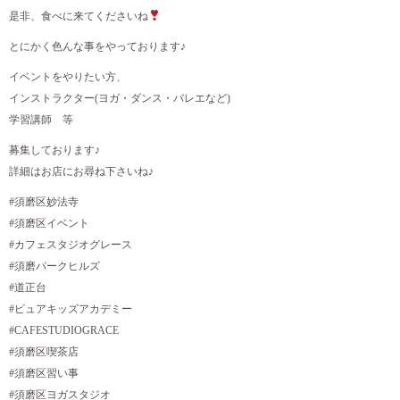
是非、食べに来てくださいね
とにかく色んな事をやっております♪
イベントをやりたい方、
インストラクター(ヨガ・ダンス・バレエなど)
学習講師 等
募集しております♪
詳細はお店にお尋ね下さいね♪
#須磨区妙法寺
#須磨区イベント
#カフェスタジオグレース
#須磨パークヒルズ
#道正台
#ピュアキッズアカデミー
#CAFESTUDIOGRACE
#須磨区喫茶店
#須磨区習い事
#須磨区ヨガスタジオ