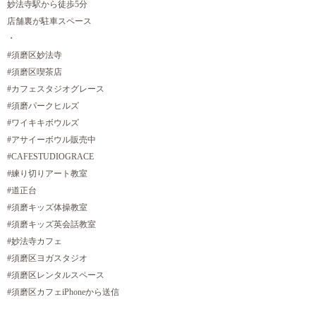
妙法寺駅から徒歩5分
店舗裏が駐車スペース
・
#須磨区妙法寺
#須磨区喫茶店
#カフェスタジオグレース
#須磨パークヒルズ
#ワイキキボウルズ
#アサイーボウル販売中
#CAFESTUDIOGRACE
#練り切りアート教室
#道正台
#須磨キッズ体操教室
#須磨キッズ英会話教室
#妙法寺カフェ
#須磨区ヨガスタジオ
#須磨区レンタルスペース
#須磨区カフェiPhoneから送信