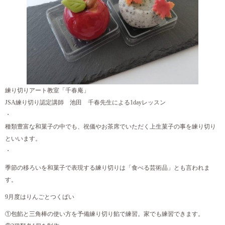
練り切りアート教室「千春庵」
JSA練り切り認定講師 池田 千春先生による1dayレッスン
・
種類豊富な和菓子の中でも、祝儀やお茶席でいただく上生菓子の事を練り切り
といいます。
・
季節の移ろいを和菓子で表現する練り切りは「食べる芸術品」とも言われま
す。
9月度はりんごとつくばい
①包餡と三角棒の使い方を予備練り切り餡で練習。家でも練習できます。