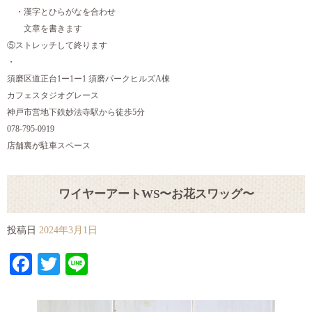
・漢字とひらがなを合わせ
文章を書きます
⑤ストレッチして終ります
・
須磨区道正台1ー1ー1 須磨パークヒルズA棟
カフェスタジオグレース
神戸市営地下鉄妙法寺駅から徒歩5分
078-795-0919
店舗裏が駐車スペース
ワイヤーアートWS〜お花スワッグ〜
投稿日
2024年3月1日
Facebook
Twitter
Line