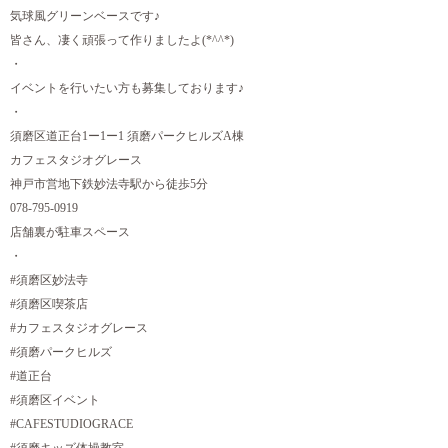
気球風グリーンベースです♪
皆さん、凄く頑張って作りましたよ(*^^*)
・
イベントを行いたい方も募集しております♪
・
須磨区道正台1ー1ー1 須磨パークヒルズA棟
カフェスタジオグレース
神戸市営地下鉄妙法寺駅から徒歩5分
078-795-0919
店舗裏が駐車スペース
・
#須磨区妙法寺
#須磨区喫茶店
#カフェスタジオグレース
#須磨パークヒルズ
#道正台
#須磨区イベント
#CAFESTUDIOGRACE