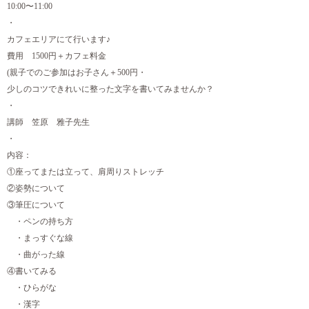
10:00〜11:00
・
カフェエリアにて行います♪
費用 1500円＋カフェ料金
(親子でのご参加はお子さん＋500円・
少しのコツできれいに整った文字を書いてみませんか？
・
講師 笠原 雅子先生
・
内容：
①座ってまたは立って、肩周りストレッチ
②姿勢について
③筆圧について
・ペンの持ち方
・まっすぐな線
・曲がった線
④書いてみる
・ひらがな
・漢字