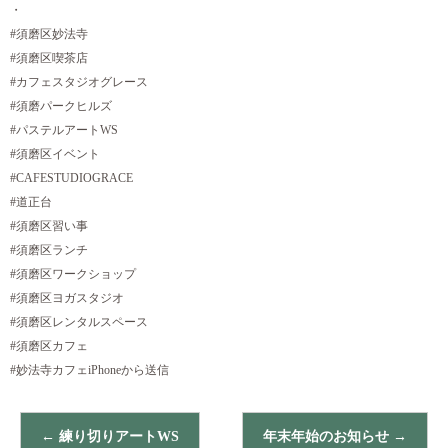
・
#須磨区妙法寺
#須磨区喫茶店
#カフェスタジオグレース
#須磨パークヒルズ
#パステルアートWS
#須磨区イベント
#CAFESTUDIOGRACE
#道正台
#須磨区習い事
#須磨区ランチ
#須磨区ワークショップ
#須磨区ヨガスタジオ
#須磨区レンタルスペース
#須磨区カフェ
#妙法寺カフェiPhoneから送信
←
練り切りアートWS
年末年始のお知らせ
→