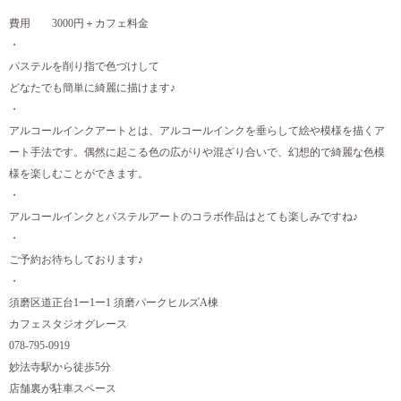
費用 3000円＋カフェ料金
・
パステルを削り指で色づけして
どなたでも簡単に綺麗に描けます♪
・
アルコールインクアートとは、アルコールインクを垂らして絵や模様を描くア
ート手法です。偶然に起こる色の広がりや混ざり合いで、幻想的で綺麗な色模
様を楽しむことができます。
・
アルコールインクとパステルアートのコラボ作品はとても楽しみですね♪
・
ご予約お待ちしております♪
・
須磨区道正台1ー1ー1 須磨パークヒルズA棟
カフェスタジオグレース
078-795-0919
妙法寺駅から徒歩5分
店舗裏が駐車スペース