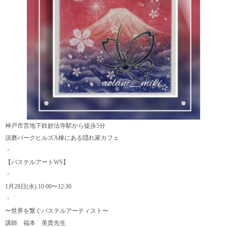
神戸市営地下鉄妙法寺駅から徒歩5分
須磨パークヒルズA棟にある隠れ家カフェ
・
【パステルアートWS】
・
1月28日(水) 10:00〜12:30
・
〜世界を繋ぐパステルアーティスト〜
講師 福本 美貴先生