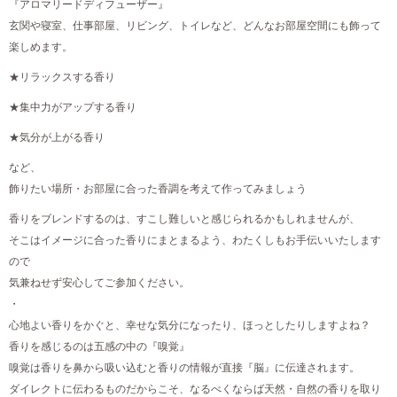
『アロマリードディフューザー』
玄関や寝室、仕事部屋、リビング、トイレなど、どんなお部屋空間にも飾って
楽しめます。
★リラックスする香り
★集中力がアップする香り
★気分が上がる香り
など、
飾りたい場所・お部屋に合った香調を考えて作ってみましょう
香りをブレンドするのは、すこし難しいと感じられるかもしれませんが、
そこはイメージに合った香りにまとまるよう、わたくしもお手伝いいたします
ので
気兼ねせず安心してご参加ください。
・
心地よい香りをかぐと、幸せな気分になったり、ほっとしたりしますよね？
香りを感じるのは五感の中の『嗅覚』
嗅覚は香りを鼻から吸い込むと香りの情報が直接『脳』に伝達されます。
ダイレクトに伝わるものだからこそ、なるべくならば天然・自然の香りを取り