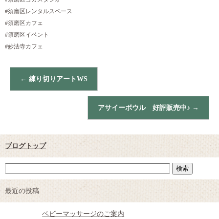
#須磨区レンタルスペース
#須磨区カフェ
#須磨区イベント
#妙法寺カフェ
←
練り切りアートWS
アサイーボウル 好評販売中♪
→
ブログトップ
最近の投稿
ベビーマッサージのご案内