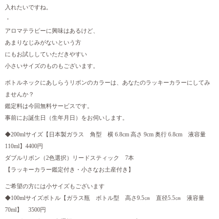
入れたいですね。
・
アロマテラピーに興味はあるけど、
あまりなじみがないという方
にもお試ししていただきやすい
小さいサイズのものもございます。
ボトルネックにあしらうリボンのカラーは、あなたのラッキーカラーにしてみ
ませんか？
鑑定料は今回無料サービスです。
事前にお誕生日（生年月日）をお伺いします。
◆200mlサイズ【日本製ガラス 角型 横 6.8cm 高さ 9cm 奥行 6.8cm 液容量
110ml】4400円
ダブルリボン（2色選択）リードスティック 7本
【ラッキーカラー鑑定付き・小さなお土産付き】
ご希望の方には小サイズもございます
◆100mlサイズボトル【ガラス瓶 ボトル型 高さ9.5㎝ 直径5.5㎝ 液容量
70ml】 3500円