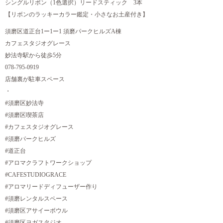
シングルリボン（1色選択）リードスティック 3本
【リボンのラッキーカラー鑑定・小さなお土産付き】
須磨区道正台1ー1ー1 須磨パークヒルズA棟
カフェスタジオグレース
妙法寺駅から徒歩5分
078-795-0919
店舗裏が駐車スペース
・
#須磨区妙法寺
#須磨区喫茶店
#カフェスタジオグレース
#須磨パークヒルズ
#道正台
#アロマクラフトワークショップ
#CAFESTUDIOGRACE
#アロマリードディフューザー作り
#須磨レンタルスペース
#須磨区アサイーボウル
#須磨区ヨガスタジオ