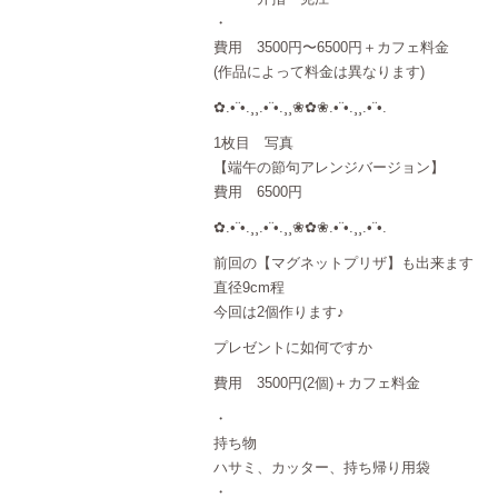
・
費用 3500円〜6500円＋カフェ料金
(作品によって料金は異なります)
✿.•¨•.¸¸.•¨•.¸¸❀✿❀.•¨•.¸¸.•¨•.
1枚目 写真
【端午の節句アレンジバージョン】
費用 6500円
✿.•¨•.¸¸.•¨•.¸¸❀✿❀.•¨•.¸¸.•¨•.
前回の【マグネットプリザ】も出来ます
直径9cm程
今回は2個作ります♪
プレゼントに如何ですか
費用 3500円(2個)＋カフェ料金
・
持ち物
ハサミ、カッター、持ち帰り用袋
・