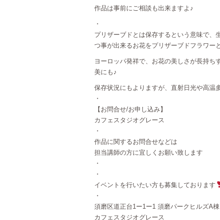
作品は事前にご相談も出来ますよ♪
・
プリザーブドとは保存するという意味で、
つ事が出来るお花をプリザーブドフラワー
ヨーロッパ発祥で、お花の美しさが長持ち
美にも♪
保存状況にもよりますが、直射日光や高温
・
【お問合せ/お申し込み】
カフェスタジオグレース
・
作品に関するお問合せなどは
担当講師の方に宜しくお願い致します
・
・
イベントを行いたい方も募集しております
・
須磨区道正台1ー1ー1 須磨パークヒルズA棟
カフェスタジオグレース