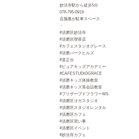
妙法寺駅から徒歩5分
078-795-0919
店舗裏が駐車スペース
・
#須磨区妙法寺
#須磨区喫茶店
#カフェスタジオグレース
#須磨パークヒルズ
#道正台
#ピュアキッズアカデミー
#CAFESTUDIOGRACE
#須磨キッズ体操教室
#須磨キッズ英会話教室
#プリザーブドフラワーWS
#須磨区ヨガスタジオ
#須磨区スタジオレンタル
#須磨区カフェ
#須磨区習い事
#須磨区イベント
#妙法寺カフェ