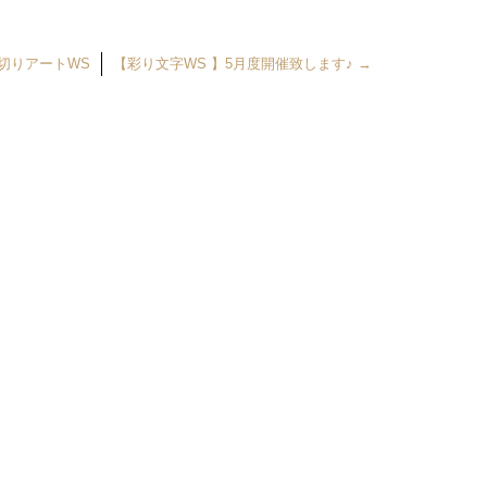
切りアートWS
【彩り文字WS 】5月度開催致します♪
→